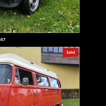
987
Sold