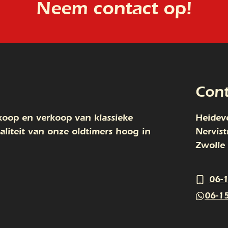
Neem contact op!
Cont
nkoop en verkoop van klassieke
Heideve
waliteit van onze oldtimers hoog in
Nervist
Zwolle
06-
06-1