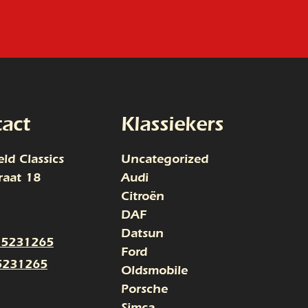
act
Klassiekers
ld Classics
Uncategorized
raat 18
Audi
Citroën
DAF
Datsun
15231265
Ford
5231265
Oldsmobile
Porsche
Simca