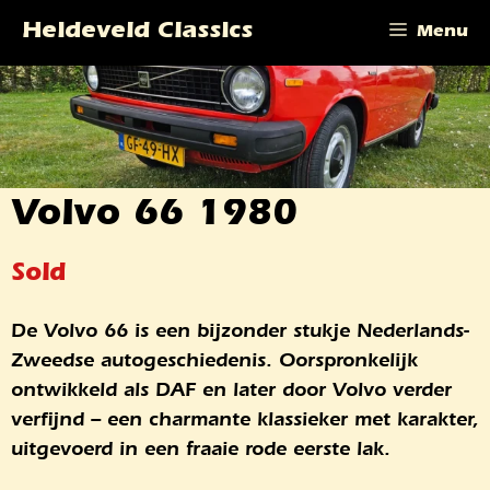
Ga
Heideveld Classics
Menu
naar
de
inhoud
Volvo 66 1980
Sold
De Volvo 66 is een bijzonder stukje Nederlands-
Zweedse autogeschiedenis. Oorspronkelijk
ontwikkeld als DAF en later door Volvo verder
verfijnd – een charmante klassieker met karakter,
uitgevoerd in een fraaie rode eerste lak.