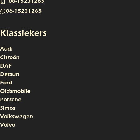
06-15231265
06-15231265
Klassiekers
Audi
Citroën
DAF
Datsun
Ford
Oldsmobile
Porsche
Simca
Volkswagen
Volvo